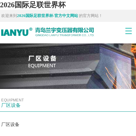
2026国际足联世界杯
欢迎来到
2026国际足联世界杯-官方中文网站
的官方网站！
EQUIPMENT
厂区设备
厂区设备