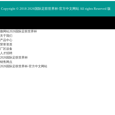
Copyright © 2018 2026国际足联世界杯-官方中文网站 All rights Reserved 版
权所有 未经许可不得使用、转载、摘编。
微网站2026国际足联世界杯
关于我们
产品中心
荣誉资质
厂区设备
人才招聘
2026国际足联世界杯
销售网点
2026国际足联世界杯-官方中文网站