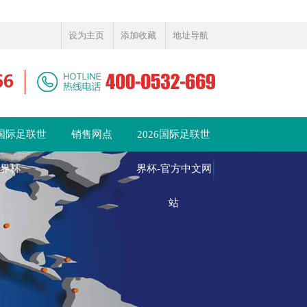
设为主页
添加收藏
地址导航
6国际足联世
销售网点
2026国际足联世
界杯
界杯-官方中文网
站