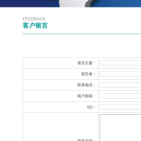
FEEDBACK
客户留言
留言主题：
留言者：
联系电话：
电子邮箱：
QQ：