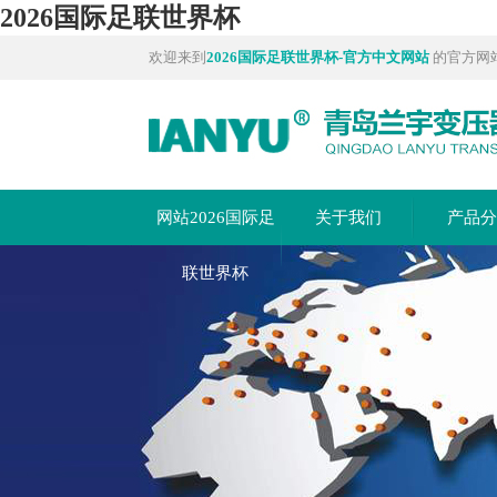
2026国际足联世界杯
欢迎来到
2026国际足联世界杯-官方中文网站
的官方网
网站2026国际足
关于我们
产品
联世界杯